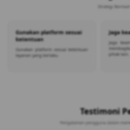
Strategi Bermai
Gunakan platform sesuai
Jaga k
ketentuan
Jaga kea
membagika
Gunakan platform sesuai ketentuan
pihak lain.
layanan yang berlaku.
Testimoni 
Pengalaman pengguna dalam memaha