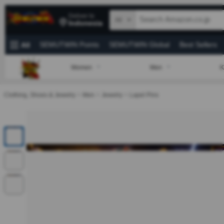
Deliver to
All
Indonesia
SEMUTWIN Points
SEMUTWIN Global
Best Sellers
All
Home & Kitchen
Computers & Peripherals
Gift Cards
Women
Men
K
›
›
›
Clothing, Shoes & Jewelry
Men
Jewelry
Lapel Pins