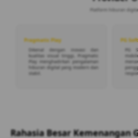
Platform hiburan digi
Pragmatic Play
PG Sof
Dikenal dengan inovasi dan
PG S
kualitas visual tinggi, Pragmatic
mobi
Play menghadirkan pengalaman
mena
hiburan digital yang modern dan
peng
stabil.
respon
Rahasia Besar Kemenangan 