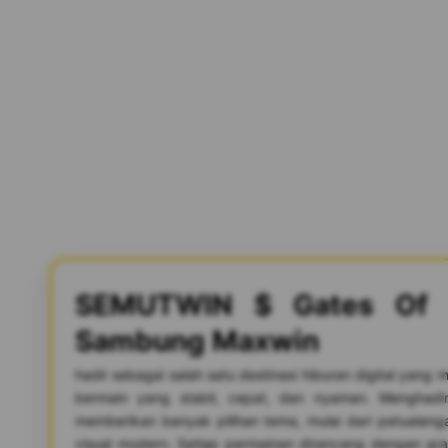
SEMUTWIN $ Gates Of O
Sambung Maxwin
hadir sebagai salah satu destinasi hiburan digital ya
bermain yang stabil, cepat, dan nyaman. Menghadi
memberikan banyak pilihan tema, mulai dari petualanga
visual modern. Setiap permainan dirancang dengan grafi